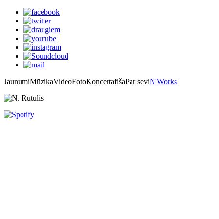
Jaunumi
Mūzika
Video
Foto
Koncertafiša
Par sevi
N'Works