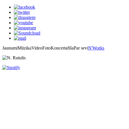
Jaunumi
Mūzika
Video
Foto
Koncertafiša
Par sevi
N'Works