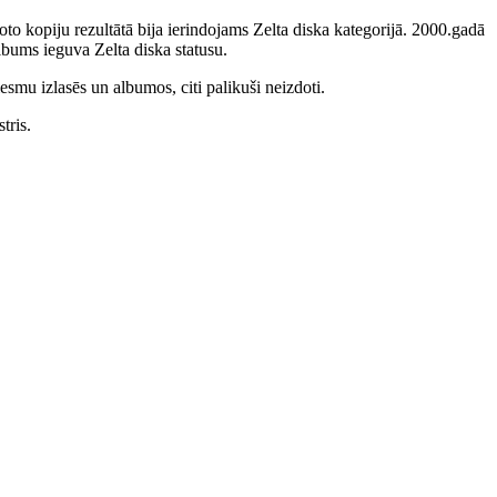
to kopiju rezultātā bija ierindojams Zelta diska kategorijā. 2000.gadā
bums ieguva Zelta diska statusu.
smu izlasēs un albumos, citi palikuši neizdoti.
tris.