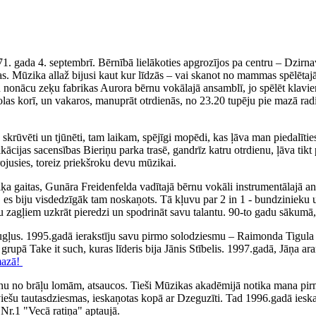
71. gada 4. septembrī. Bērnībā lielākoties apgrozījos pa centru – Dzirn
. Mūzika allaž bijusi kaut kur līdzās – vai skanot no mammas spēlētajā
iku nonācu zeķu fabrikas Aurora bērnu vokālajā ansamblī, jo spēlēt klav
olas korī, un vakaros, manuprāt otrdienās, no 23.20 tupēju pie mazā rad
ka skrūvēti un tjūnēti, tam laikam, spējīgi mopēdi, kas ļāva man piedal
fikācijas sacensības Bieriņu parka trasē, gandrīz katru otrdienu, ļāva 
irojusies, toreiz priekšroku devu mūzikai.
 gaitas, Gunāra Freidenfelda vadītajā bērnu vokāli instrumentālajā ans
, es biju visdedzīgāk tam noskaņots. Tā kļuvu par 2 in 1 - bundzinieku 
ņu zagļiem uzkrāt pieredzi un spodrināt savu talantu. 90-to gadu sākumā,
augļus. 1995.gadā ierakstīju savu pirmo solodziesmu – Raimonda Tigul
, grupā Take it such, kuras līderis bija Jānis Stībelis. 1997.gadā, Jāņa
mazā!
nu no brāļu lomām, atsaucos. Tieši Mūzikas akadēmijā notika mana pirm
tviešu tautasdziesmas, ieskaņotas kopā ar Dzeguzīti. Tad 1996.gadā iesk
Nr.1 "Vecā ratiņa" aptaujā.