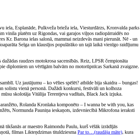
avu iela, Esplanāde, Pulkveža brieža iela, Viesturdārzs, Kronvalda parks
m vinila platēm uz Rigondas, vai garajos viļņos radiopārraidēs no
ieres Kr. Barona ielas salonā, mammai neizdevās mani pierunāt. Nē - un
ioaparāta Selga un klausījos populārāko un tajā laikā vienīgo raidījumu
īties dažādas raudzes motokrosa sacensībās. Reiz, LPSR čempionāta
tikt pie diplomiem un vērtīgām balvām no motorūpnīcas Sarkanā zvaigzne.
amblī. Uz jautājumu – ko vēlies spēlēt? atbilde bija skaidra – bungas!
un solistu vienā personā. Dažādi konkursi, festivāli un kolhoza
 mūsu skolotāja Vitālija Terentjeva vadītais, Black Jack izjuka.
a aranžēto, Rolanda Kronlaka komponēto – I wanna be with you, kas
 aranžēts, Normunda Pauniņa ieskaņots, izdevniecībā Mikrofona ieraksti
ā tikšanās ar maestro Raimondu Paulu, kurš vēlāk izrādījās
aņotā, filmas Likteņdzirnas tituldziesma
Par to…(raudāja māte)
, kura