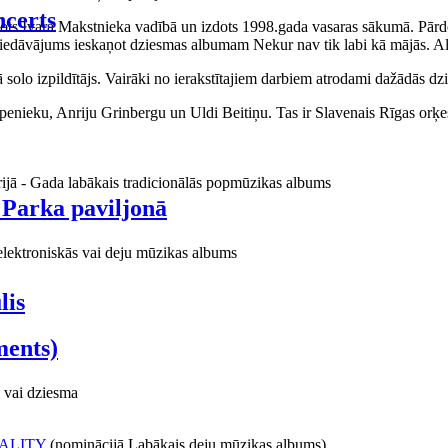
certs
aņots Ivara Makstnieka vadībā un izdots 1998.gada vasaras sākumā. Pārdo
piedāvājums ieskaņot dziesmas albumam Nekur nav tik labi kā mājās. Al
o izpildītājs. Vairāki no ierakstītajiem darbiem atrodami dažādās dzie
ieku, Anriju Grinbergu un Uldi Beitiņu. Tas ir Slavenais Rīgas orķes
rijā - Gada labākais tradicionālās popmūzikas albums
 Parka paviljonā
elektroniskās vai deju mūzikas albums
lis
ments)
 vai dziesma
ALITY
(nominācijā Labākais deju mūzikas albums)