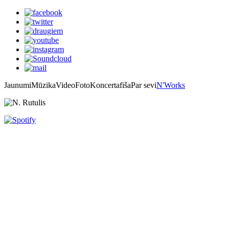
Jaunumi
Mūzika
Video
Foto
Koncertafiša
Par sevi
N'Works