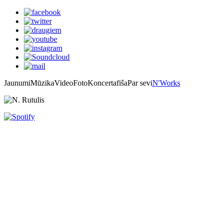
Jaunumi
Mūzika
Video
Foto
Koncertafiša
Par sevi
N'Works