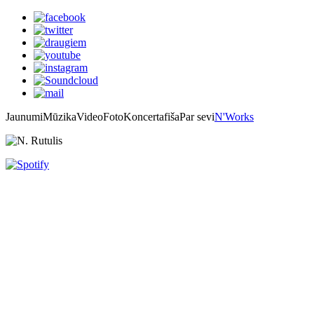
Jaunumi
Mūzika
Video
Foto
Koncertafiša
Par sevi
N'Works