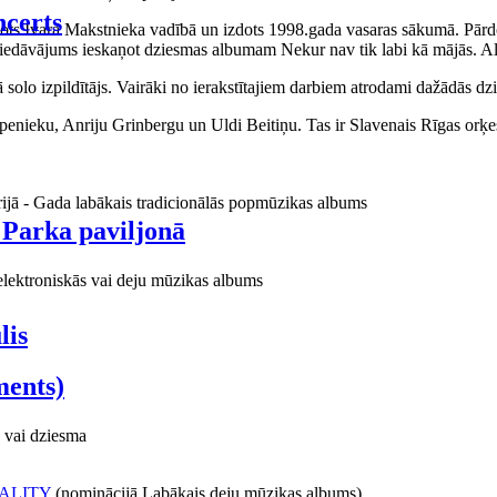
certs
aņots Ivara Makstnieka vadībā un izdots 1998.gada vasaras sākumā. Pārdo
piedāvājums ieskaņot dziesmas albumam Nekur nav tik labi kā mājās. Al
o izpildītājs. Vairāki no ierakstītajiem darbiem atrodami dažādās dzie
ieku, Anriju Grinbergu un Uldi Beitiņu. Tas ir Slavenais Rīgas orķes
rijā - Gada labākais tradicionālās popmūzikas albums
 Parka paviljonā
elektroniskās vai deju mūzikas albums
lis
ments)
 vai dziesma
ALITY
(nominācijā Labākais deju mūzikas albums)