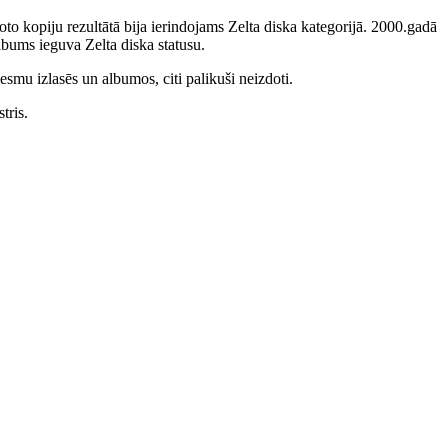
to kopiju rezultātā bija ierindojams Zelta diska kategorijā. 2000.gadā
bums ieguva Zelta diska statusu.
smu izlasēs un albumos, citi palikuši neizdoti.
tris.