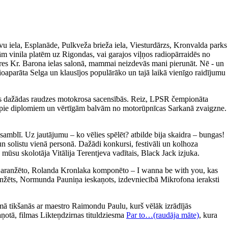
avu iela, Esplanāde, Pulkveža brieža iela, Viesturdārzs, Kronvalda parks
m vinila platēm uz Rigondas, vai garajos viļņos radiopārraidēs no
ieres Kr. Barona ielas salonā, mammai neizdevās mani pierunāt. Nē - un
ioaparāta Selga un klausījos populārāko un tajā laikā vienīgo raidījumu
īties dažādas raudzes motokrosa sacensībās. Reiz, LPSR čempionāta
tikt pie diplomiem un vērtīgām balvām no motorūpnīcas Sarkanā zvaigzne.
amblī. Uz jautājumu – ko vēlies spēlēt? atbilde bija skaidra – bungas!
un solistu vienā personā. Dažādi konkursi, festivāli un kolhoza
 mūsu skolotāja Vitālija Terentjeva vadītais, Black Jack izjuka.
a aranžēto, Rolanda Kronlaka komponēto – I wanna be with you, kas
 aranžēts, Normunda Pauniņa ieskaņots, izdevniecībā Mikrofona ieraksti
ā tikšanās ar maestro Raimondu Paulu, kurš vēlāk izrādījās
aņotā, filmas Likteņdzirnas tituldziesma
Par to…(raudāja māte)
, kura