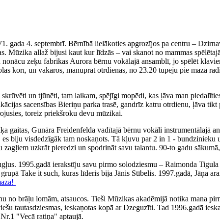
71. gada 4. septembrī. Bērnībā lielākoties apgrozījos pa centru – Dzirn
. Mūzika allaž bijusi kaut kur līdzās – vai skanot no mammas spēlētajā
iku nonācu zeķu fabrikas Aurora bērnu vokālajā ansamblī, jo spēlēt klav
olas korī, un vakaros, manuprāt otrdienās, no 23.20 tupēju pie mazā rad
ka skrūvēti un tjūnēti, tam laikam, spējīgi mopēdi, kas ļāva man piedal
fikācijas sacensības Bieriņu parka trasē, gandrīz katru otrdienu, ļāva 
irojusies, toreiz priekšroku devu mūzikai.
 gaitas, Gunāra Freidenfelda vadītajā bērnu vokāli instrumentālajā ans
, es biju visdedzīgāk tam noskaņots. Tā kļuvu par 2 in 1 - bundzinieku 
ņu zagļiem uzkrāt pieredzi un spodrināt savu talantu. 90-to gadu sākumā,
augļus. 1995.gadā ierakstīju savu pirmo solodziesmu – Raimonda Tigul
, grupā Take it such, kuras līderis bija Jānis Stībelis. 1997.gadā, Jāņa
mazā!
nu no brāļu lomām, atsaucos. Tieši Mūzikas akadēmijā notika mana pirm
tviešu tautasdziesmas, ieskaņotas kopā ar Dzeguzīti. Tad 1996.gadā iesk
Nr.1 "Vecā ratiņa" aptaujā.