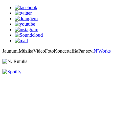
Jaunumi
Mūzika
Video
Foto
Koncertafiša
Par sevi
N'Works