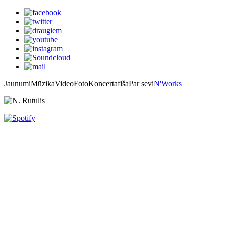
Jaunumi
Mūzika
Video
Foto
Koncertafiša
Par sevi
N'Works