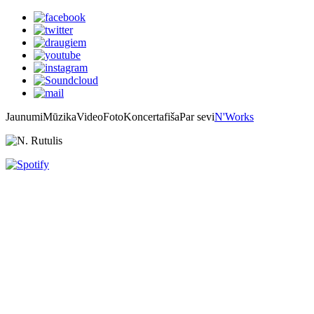
Jaunumi
Mūzika
Video
Foto
Koncertafiša
Par sevi
N'Works