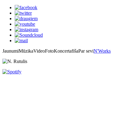
Jaunumi
Mūzika
Video
Foto
Koncertafiša
Par sevi
N'Works