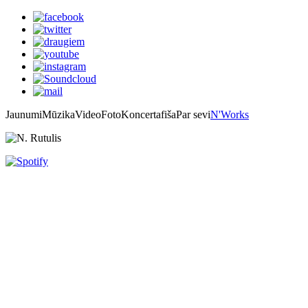
Jaunumi
Mūzika
Video
Foto
Koncertafiša
Par sevi
N'Works