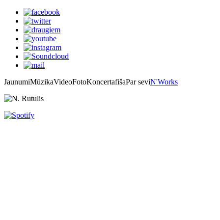
Jaunumi
Mūzika
Video
Foto
Koncertafiša
Par sevi
N'Works