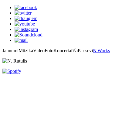
Jaunumi
Mūzika
Video
Foto
Koncertafiša
Par sevi
N'Works