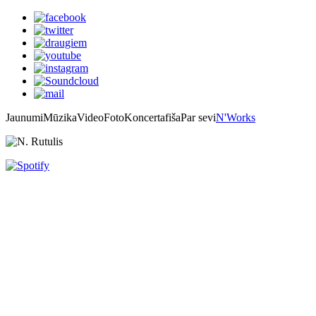
Jaunumi
Mūzika
Video
Foto
Koncertafiša
Par sevi
N'Works