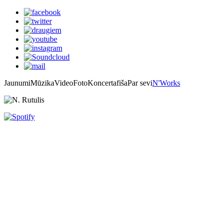
Jaunumi
Mūzika
Video
Foto
Koncertafiša
Par sevi
N'Works