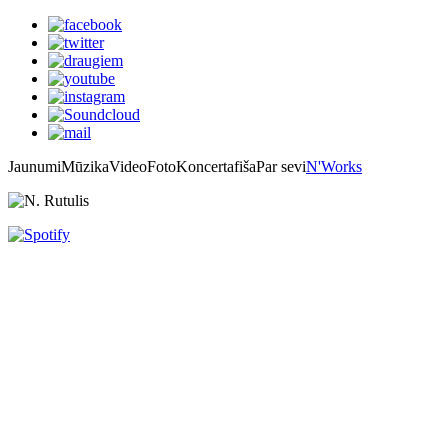
Jaunumi
Mūzika
Video
Foto
Koncertafiša
Par sevi
N'Works