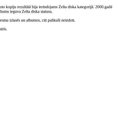
to kopiju rezultātā bija ierindojams Zelta diska kategorijā. 2000.gadā
bums ieguva Zelta diska statusu.
smu izlasēs un albumos, citi palikuši neizdoti.
tris.