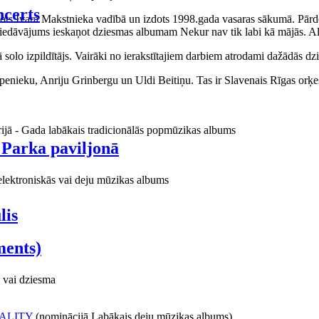
certs
aņots Ivara Makstnieka vadībā un izdots 1998.gada vasaras sākumā. Pārdo
piedāvājums ieskaņot dziesmas albumam Nekur nav tik labi kā mājās. Al
o izpildītājs. Vairāki no ierakstītajiem darbiem atrodami dažādās dzie
ieku, Anriju Grinbergu un Uldi Beitiņu. Tas ir Slavenais Rīgas orķes
rijā - Gada labākais tradicionālās popmūzikas albums
 Parka paviljonā
elektroniskās vai deju mūzikas albums
lis
ments)
 vai dziesma
ALITY
(nominācijā Labākais deju mūzikas albums)