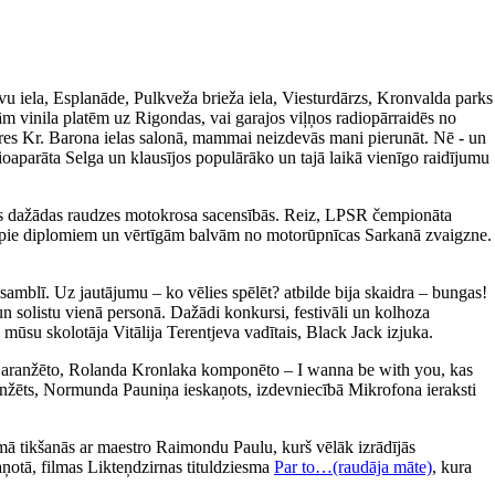
avu iela, Esplanāde, Pulkveža brieža iela, Viesturdārzs, Kronvalda parks
m vinila platēm uz Rigondas, vai garajos viļņos radiopārraidēs no
ieres Kr. Barona ielas salonā, mammai neizdevās mani pierunāt. Nē - un
ioaparāta Selga un klausījos populārāko un tajā laikā vienīgo raidījumu
īties dažādas raudzes motokrosa sacensībās. Reiz, LPSR čempionāta
tikt pie diplomiem un vērtīgām balvām no motorūpnīcas Sarkanā zvaigzne.
amblī. Uz jautājumu – ko vēlies spēlēt? atbilde bija skaidra – bungas!
un solistu vienā personā. Dažādi konkursi, festivāli un kolhoza
 mūsu skolotāja Vitālija Terentjeva vadītais, Black Jack izjuka.
a aranžēto, Rolanda Kronlaka komponēto – I wanna be with you, kas
 aranžēts, Normunda Pauniņa ieskaņots, izdevniecībā Mikrofona ieraksti
ā tikšanās ar maestro Raimondu Paulu, kurš vēlāk izrādījās
aņotā, filmas Likteņdzirnas tituldziesma
Par to…(raudāja māte)
, kura