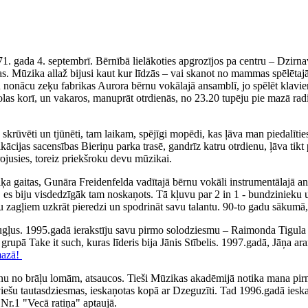
71. gada 4. septembrī. Bērnībā lielākoties apgrozījos pa centru – Dzirn
. Mūzika allaž bijusi kaut kur līdzās – vai skanot no mammas spēlētajā
iku nonācu zeķu fabrikas Aurora bērnu vokālajā ansamblī, jo spēlēt klav
olas korī, un vakaros, manuprāt otrdienās, no 23.20 tupēju pie mazā rad
ka skrūvēti un tjūnēti, tam laikam, spējīgi mopēdi, kas ļāva man piedal
fikācijas sacensības Bieriņu parka trasē, gandrīz katru otrdienu, ļāva 
irojusies, toreiz priekšroku devu mūzikai.
 gaitas, Gunāra Freidenfelda vadītajā bērnu vokāli instrumentālajā ans
, es biju visdedzīgāk tam noskaņots. Tā kļuvu par 2 in 1 - bundzinieku 
ņu zagļiem uzkrāt pieredzi un spodrināt savu talantu. 90-to gadu sākumā,
augļus. 1995.gadā ierakstīju savu pirmo solodziesmu – Raimonda Tigul
, grupā Take it such, kuras līderis bija Jānis Stībelis. 1997.gadā, Jāņa
mazā!
nu no brāļu lomām, atsaucos. Tieši Mūzikas akadēmijā notika mana pirm
tviešu tautasdziesmas, ieskaņotas kopā ar Dzeguzīti. Tad 1996.gadā iesk
Nr.1 "Vecā ratiņa" aptaujā.