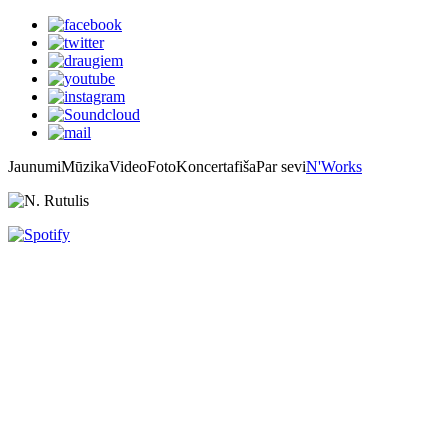
Jaunumi
Mūzika
Video
Foto
Koncertafiša
Par sevi
N'Works