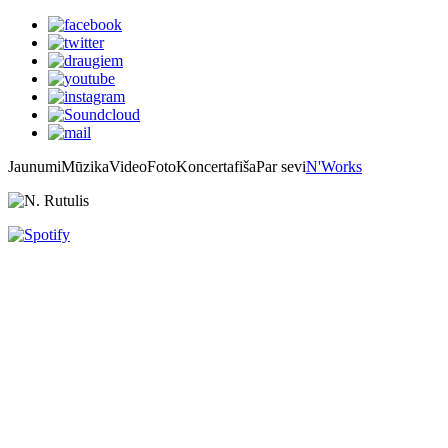
Jaunumi
Mūzika
Video
Foto
Koncertafiša
Par sevi
N'Works