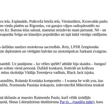
avu iela, Esplanāde, Pulkveža brieža iela, Viesturdārzs, Kronvalda parks
m vinila platēm uz Rigondas, vai garajos viļņos radiopārraidēs no
ieres Kr. Barona ielas salonā, mammai neizdevās mani pierunāt. Nē - un
ioaparāta Selga un klausījos populārāko un tajā laikā vienīgo raidījumu
īties dažādas raudzes motokrosa sacensībās. Reiz, LPSR čempionāta
tikt pie diplomiem un vērtīgām balvām no motorūpnīcas Sarkanā zvaigzne.
amblī. Uz jautājumu – ko vēlies spēlēt? atbilde bija skaidra – bungas!
un solistu vienā personā. Dažādi konkursi, festivāli un kolhoza
 mūsu skolotāja Vitālija Terentjeva vadītais, Black Jack izjuka.
a aranžēto, Rolanda Kronlaka komponēto – I wanna be with you, kas
 aranžēts, Normunda Pauniņa ieskaņots, izdevniecībā Mikrofona ieraksti
ā tikšanās ar maestro Raimondu Paulu, kurš vēlāk izrādījās
aņotā, filmas Likteņdzirnas tituldziesma
Par to…(raudāja māte)
, kura