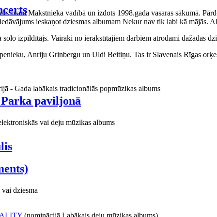
certs
aņots Ivara Makstnieka vadībā un izdots 1998.gada vasaras sākumā. Pārdo
piedāvājums ieskaņot dziesmas albumam Nekur nav tik labi kā mājās. Al
o izpildītājs. Vairāki no ierakstītajiem darbiem atrodami dažādās dzie
ieku, Anriju Grinbergu un Uldi Beitiņu. Tas ir Slavenais Rīgas orķes
rijā - Gada labākais tradicionālās popmūzikas albums
 Parka paviljonā
elektroniskās vai deju mūzikas albums
lis
ments)
 vai dziesma
ALITY
(nominācijā Labākais deju mūzikas albums)