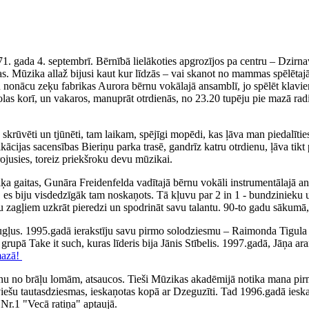
71. gada 4. septembrī. Bērnībā lielākoties apgrozījos pa centru – Dzirn
. Mūzika allaž bijusi kaut kur līdzās – vai skanot no mammas spēlētajā
iku nonācu zeķu fabrikas Aurora bērnu vokālajā ansamblī, jo spēlēt klav
olas korī, un vakaros, manuprāt otrdienās, no 23.20 tupēju pie mazā rad
ka skrūvēti un tjūnēti, tam laikam, spējīgi mopēdi, kas ļāva man piedal
fikācijas sacensības Bieriņu parka trasē, gandrīz katru otrdienu, ļāva 
irojusies, toreiz priekšroku devu mūzikai.
 gaitas, Gunāra Freidenfelda vadītajā bērnu vokāli instrumentālajā ans
, es biju visdedzīgāk tam noskaņots. Tā kļuvu par 2 in 1 - bundzinieku 
ņu zagļiem uzkrāt pieredzi un spodrināt savu talantu. 90-to gadu sākumā,
augļus. 1995.gadā ierakstīju savu pirmo solodziesmu – Raimonda Tigul
, grupā Take it such, kuras līderis bija Jānis Stībelis. 1997.gadā, Jāņa
mazā!
nu no brāļu lomām, atsaucos. Tieši Mūzikas akadēmijā notika mana pirm
tviešu tautasdziesmas, ieskaņotas kopā ar Dzeguzīti. Tad 1996.gadā iesk
Nr.1 "Vecā ratiņa" aptaujā.