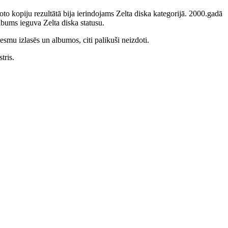
to kopiju rezultātā bija ierindojams Zelta diska kategorijā. 2000.gadā
bums ieguva Zelta diska statusu.
smu izlasēs un albumos, citi palikuši neizdoti.
tris.