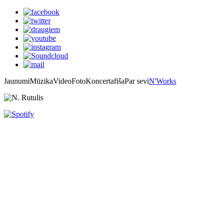
Jaunumi
Mūzika
Video
Foto
Koncertafiša
Par sevi
N'Works