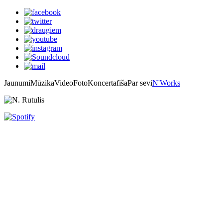
Jaunumi
Mūzika
Video
Foto
Koncertafiša
Par sevi
N'Works