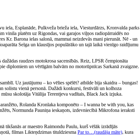
avu iela, Esplanāde, Pulkveža brieža iela, Viesturdārzs, Kronvalda parks
m vinila platēm uz Rigondas, vai garajos viļņos radiopārraidēs no
ieres Kr. Barona ielas salonā, mammai neizdevās mani pierunāt. Nē - un
ioaparāta Selga un klausījos populārāko un tajā laikā vienīgo raidījumu
īties dažādas raudzes motokrosa sacensībās. Reiz, LPSR čempionāta
tikt pie diplomiem un vērtīgām balvām no motorūpnīcas Sarkanā zvaigzne.
amblī. Uz jautājumu – ko vēlies spēlēt? atbilde bija skaidra – bungas!
un solistu vienā personā. Dažādi konkursi, festivāli un kolhoza
 mūsu skolotāja Vitālija Terentjeva vadītais, Black Jack izjuka.
a aranžēto, Rolanda Kronlaka komponēto – I wanna be with you, kas
 aranžēts, Normunda Pauniņa ieskaņots, izdevniecībā Mikrofona ieraksti
ā tikšanās ar maestro Raimondu Paulu, kurš vēlāk izrādījās
aņotā, filmas Likteņdzirnas tituldziesma
Par to…(raudāja māte)
, kura