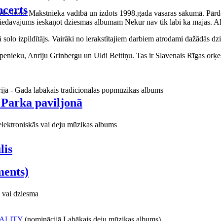
certs
aņots Ivara Makstnieka vadībā un izdots 1998.gada vasaras sākumā. Pārdo
piedāvājums ieskaņot dziesmas albumam Nekur nav tik labi kā mājās. Al
o izpildītājs. Vairāki no ierakstītajiem darbiem atrodami dažādās dzie
ieku, Anriju Grinbergu un Uldi Beitiņu. Tas ir Slavenais Rīgas orķes
rijā - Gada labākais tradicionālās popmūzikas albums
 Parka paviljonā
elektroniskās vai deju mūzikas albums
lis
ments)
 vai dziesma
ALITY
(nominācijā Labākais deju mūzikas albums)