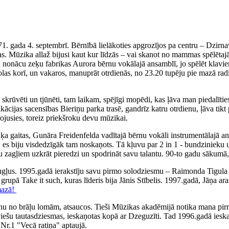
71. gada 4. septembrī. Bērnībā lielākoties apgrozījos pa centru – Dzirn
. Mūzika allaž bijusi kaut kur līdzās – vai skanot no mammas spēlētajā
iku nonācu zeķu fabrikas Aurora bērnu vokālajā ansamblī, jo spēlēt klav
olas korī, un vakaros, manuprāt otrdienās, no 23.20 tupēju pie mazā rad
ka skrūvēti un tjūnēti, tam laikam, spējīgi mopēdi, kas ļāva man piedal
fikācijas sacensības Bieriņu parka trasē, gandrīz katru otrdienu, ļāva 
irojusies, toreiz priekšroku devu mūzikai.
 gaitas, Gunāra Freidenfelda vadītajā bērnu vokāli instrumentālajā ans
, es biju visdedzīgāk tam noskaņots. Tā kļuvu par 2 in 1 - bundzinieku 
ņu zagļiem uzkrāt pieredzi un spodrināt savu talantu. 90-to gadu sākumā,
augļus. 1995.gadā ierakstīju savu pirmo solodziesmu – Raimonda Tigul
, grupā Take it such, kuras līderis bija Jānis Stībelis. 1997.gadā, Jāņa
mazā!
nu no brāļu lomām, atsaucos. Tieši Mūzikas akadēmijā notika mana pirm
tviešu tautasdziesmas, ieskaņotas kopā ar Dzeguzīti. Tad 1996.gadā iesk
Nr.1 "Vecā ratiņa" aptaujā.