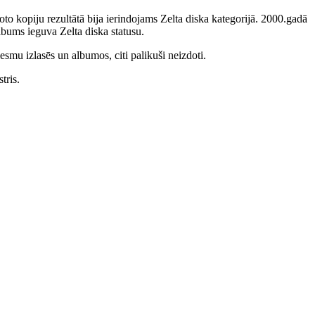
to kopiju rezultātā bija ierindojams Zelta diska kategorijā. 2000.gadā
bums ieguva Zelta diska statusu.
smu izlasēs un albumos, citi palikuši neizdoti.
tris.