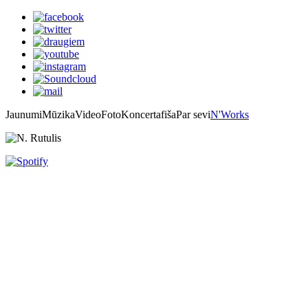
Jaunumi
Mūzika
Video
Foto
Koncertafiša
Par sevi
N'Works