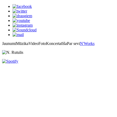
Jaunumi
Mūzika
Video
Foto
Koncertafiša
Par sevi
N'Works