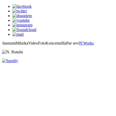
Jaunumi
Mūzika
Video
Foto
Koncertafiša
Par sevi
N'Works