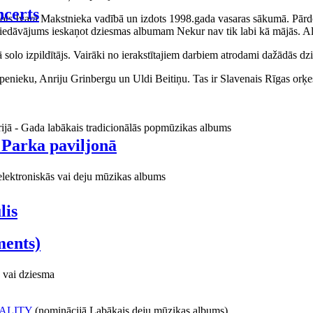
certs
aņots Ivara Makstnieka vadībā un izdots 1998.gada vasaras sākumā. Pārdo
piedāvājums ieskaņot dziesmas albumam Nekur nav tik labi kā mājās. Al
o izpildītājs. Vairāki no ierakstītajiem darbiem atrodami dažādās dzie
ieku, Anriju Grinbergu un Uldi Beitiņu. Tas ir Slavenais Rīgas orķes
rijā - Gada labākais tradicionālās popmūzikas albums
 Parka paviljonā
elektroniskās vai deju mūzikas albums
lis
ments)
 vai dziesma
ALITY
(nominācijā Labākais deju mūzikas albums)