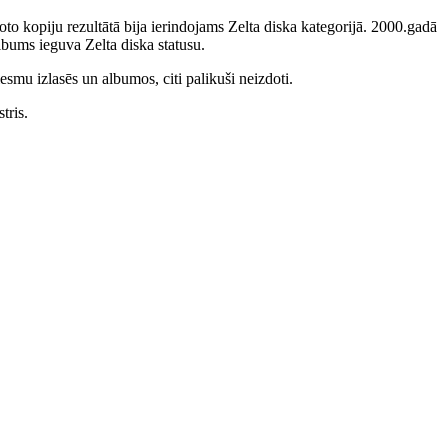
to kopiju rezultātā bija ierindojams Zelta diska kategorijā. 2000.gadā
bums ieguva Zelta diska statusu.
smu izlasēs un albumos, citi palikuši neizdoti.
tris.