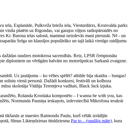
avu iela, Esplanāde, Pulkveža brieža iela, Viesturdārzs, Kronvalda parks
m vinila platēm uz Rigondas, vai garajos viļņos radiopārraidēs no
ieres Kr. Barona ielas salonā, mammai neizdevās mani pierunāt. Nē - un
ioaparāta Selga un klausījos populārāko un tajā laikā vienīgo raidījumu
īties dažādas raudzes motokrosa sacensībās. Reiz, LPSR čempionāta
tikt pie diplomiem un vērtīgām balvām no motorūpnīcas Sarkanā zvaigzne.
amblī. Uz jautājumu – ko vēlies spēlēt? atbilde bija skaidra – bungas!
un solistu vienā personā. Dažādi konkursi, festivāli un kolhoza
 mūsu skolotāja Vitālija Terentjeva vadītais, Black Jack izjuka.
a aranžēto, Rolanda Kronlaka komponēto – I wanna be with you, kas
 aranžēts, Normunda Pauniņa ieskaņots, izdevniecībā Mikrofona ieraksti
ā tikšanās ar maestro Raimondu Paulu, kurš vēlāk izrādījās
aņotā, filmas Likteņdzirnas tituldziesma
Par to…(raudāja māte)
, kura