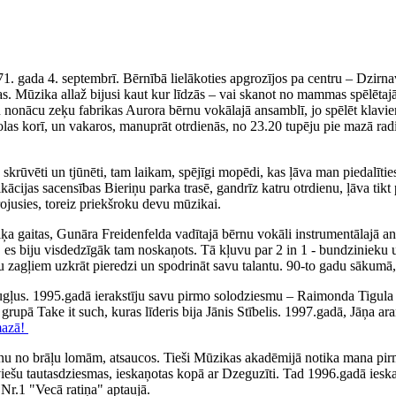
71. gada 4. septembrī. Bērnībā lielākoties apgrozījos pa centru – Dzirn
. Mūzika allaž bijusi kaut kur līdzās – vai skanot no mammas spēlētajā
iku nonācu zeķu fabrikas Aurora bērnu vokālajā ansamblī, jo spēlēt klav
olas korī, un vakaros, manuprāt otrdienās, no 23.20 tupēju pie mazā rad
ka skrūvēti un tjūnēti, tam laikam, spējīgi mopēdi, kas ļāva man piedal
fikācijas sacensības Bieriņu parka trasē, gandrīz katru otrdienu, ļāva 
irojusies, toreiz priekšroku devu mūzikai.
 gaitas, Gunāra Freidenfelda vadītajā bērnu vokāli instrumentālajā ans
, es biju visdedzīgāk tam noskaņots. Tā kļuvu par 2 in 1 - bundzinieku 
ņu zagļiem uzkrāt pieredzi un spodrināt savu talantu. 90-to gadu sākumā,
augļus. 1995.gadā ierakstīju savu pirmo solodziesmu – Raimonda Tigul
, grupā Take it such, kuras līderis bija Jānis Stībelis. 1997.gadā, Jāņa
mazā!
nu no brāļu lomām, atsaucos. Tieši Mūzikas akadēmijā notika mana pirm
tviešu tautasdziesmas, ieskaņotas kopā ar Dzeguzīti. Tad 1996.gadā iesk
Nr.1 "Vecā ratiņa" aptaujā.