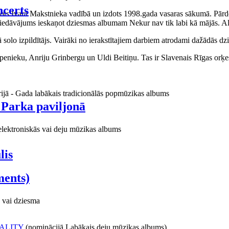
certs
aņots Ivara Makstnieka vadībā un izdots 1998.gada vasaras sākumā. Pārdo
piedāvājums ieskaņot dziesmas albumam Nekur nav tik labi kā mājās. Al
o izpildītājs. Vairāki no ierakstītajiem darbiem atrodami dažādās dzie
ieku, Anriju Grinbergu un Uldi Beitiņu. Tas ir Slavenais Rīgas orķes
rijā - Gada labākais tradicionālās popmūzikas albums
 Parka paviljonā
elektroniskās vai deju mūzikas albums
lis
ments)
 vai dziesma
ALITY
(nominācijā Labākais deju mūzikas albums)