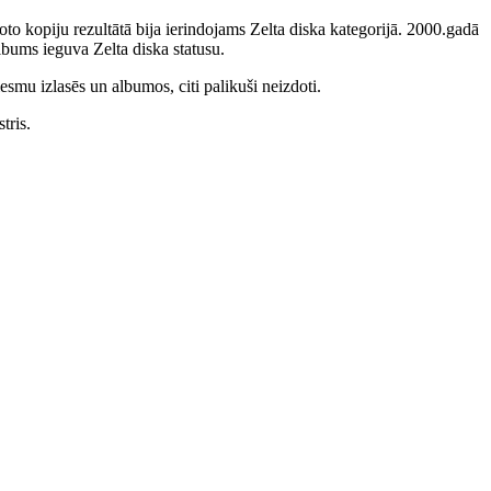
to kopiju rezultātā bija ierindojams Zelta diska kategorijā. 2000.gadā
bums ieguva Zelta diska statusu.
smu izlasēs un albumos, citi palikuši neizdoti.
tris.