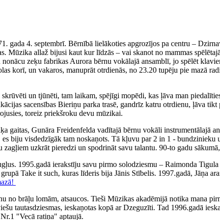
71. gada 4. septembrī. Bērnībā lielākoties apgrozījos pa centru – Dzirn
. Mūzika allaž bijusi kaut kur līdzās – vai skanot no mammas spēlētajā
iku nonācu zeķu fabrikas Aurora bērnu vokālajā ansamblī, jo spēlēt klav
olas korī, un vakaros, manuprāt otrdienās, no 23.20 tupēju pie mazā rad
ka skrūvēti un tjūnēti, tam laikam, spējīgi mopēdi, kas ļāva man piedal
fikācijas sacensības Bieriņu parka trasē, gandrīz katru otrdienu, ļāva 
irojusies, toreiz priekšroku devu mūzikai.
 gaitas, Gunāra Freidenfelda vadītajā bērnu vokāli instrumentālajā ans
, es biju visdedzīgāk tam noskaņots. Tā kļuvu par 2 in 1 - bundzinieku 
ņu zagļiem uzkrāt pieredzi un spodrināt savu talantu. 90-to gadu sākumā,
augļus. 1995.gadā ierakstīju savu pirmo solodziesmu – Raimonda Tigul
, grupā Take it such, kuras līderis bija Jānis Stībelis. 1997.gadā, Jāņa
mazā!
nu no brāļu lomām, atsaucos. Tieši Mūzikas akadēmijā notika mana pirm
tviešu tautasdziesmas, ieskaņotas kopā ar Dzeguzīti. Tad 1996.gadā iesk
Nr.1 "Vecā ratiņa" aptaujā.