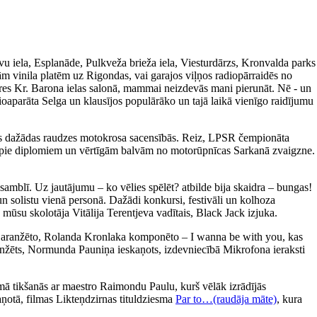
avu iela, Esplanāde, Pulkveža brieža iela, Viesturdārzs, Kronvalda parks
m vinila platēm uz Rigondas, vai garajos viļņos radiopārraidēs no
ieres Kr. Barona ielas salonā, mammai neizdevās mani pierunāt. Nē - un
ioaparāta Selga un klausījos populārāko un tajā laikā vienīgo raidījumu
īties dažādas raudzes motokrosa sacensībās. Reiz, LPSR čempionāta
tikt pie diplomiem un vērtīgām balvām no motorūpnīcas Sarkanā zvaigzne.
amblī. Uz jautājumu – ko vēlies spēlēt? atbilde bija skaidra – bungas!
un solistu vienā personā. Dažādi konkursi, festivāli un kolhoza
 mūsu skolotāja Vitālija Terentjeva vadītais, Black Jack izjuka.
a aranžēto, Rolanda Kronlaka komponēto – I wanna be with you, kas
 aranžēts, Normunda Pauniņa ieskaņots, izdevniecībā Mikrofona ieraksti
ā tikšanās ar maestro Raimondu Paulu, kurš vēlāk izrādījās
aņotā, filmas Likteņdzirnas tituldziesma
Par to…(raudāja māte)
, kura