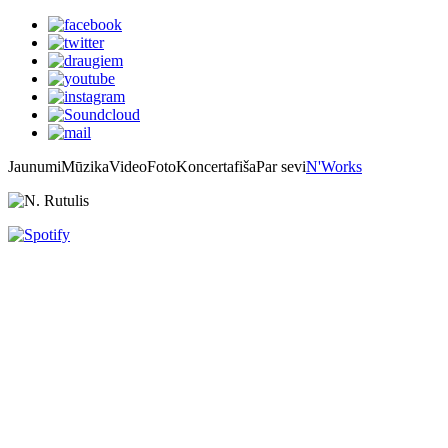
Jaunumi
Mūzika
Video
Foto
Koncertafiša
Par sevi
N'Works