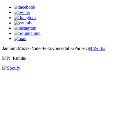
Jaunumi
Mūzika
Video
Foto
Koncertafiša
Par sevi
N'Works