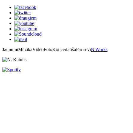
Jaunumi
Mūzika
Video
Foto
Koncertafiša
Par sevi
N'Works