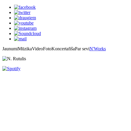
Jaunumi
Mūzika
Video
Foto
Koncertafiša
Par sevi
N'Works