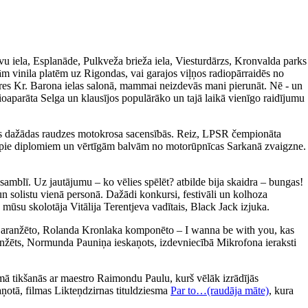
avu iela, Esplanāde, Pulkveža brieža iela, Viesturdārzs, Kronvalda parks
m vinila platēm uz Rigondas, vai garajos viļņos radiopārraidēs no
ieres Kr. Barona ielas salonā, mammai neizdevās mani pierunāt. Nē - un
ioaparāta Selga un klausījos populārāko un tajā laikā vienīgo raidījumu
īties dažādas raudzes motokrosa sacensībās. Reiz, LPSR čempionāta
tikt pie diplomiem un vērtīgām balvām no motorūpnīcas Sarkanā zvaigzne.
amblī. Uz jautājumu – ko vēlies spēlēt? atbilde bija skaidra – bungas!
un solistu vienā personā. Dažādi konkursi, festivāli un kolhoza
 mūsu skolotāja Vitālija Terentjeva vadītais, Black Jack izjuka.
a aranžēto, Rolanda Kronlaka komponēto – I wanna be with you, kas
 aranžēts, Normunda Pauniņa ieskaņots, izdevniecībā Mikrofona ieraksti
ā tikšanās ar maestro Raimondu Paulu, kurš vēlāk izrādījās
aņotā, filmas Likteņdzirnas tituldziesma
Par to…(raudāja māte)
, kura