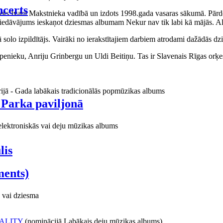
certs
aņots Ivara Makstnieka vadībā un izdots 1998.gada vasaras sākumā. Pārdo
piedāvājums ieskaņot dziesmas albumam Nekur nav tik labi kā mājās. Al
o izpildītājs. Vairāki no ierakstītajiem darbiem atrodami dažādās dzie
ieku, Anriju Grinbergu un Uldi Beitiņu. Tas ir Slavenais Rīgas orķes
rijā - Gada labākais tradicionālās popmūzikas albums
 Parka paviljonā
elektroniskās vai deju mūzikas albums
lis
ments)
 vai dziesma
ALITY
(nominācijā Labākais deju mūzikas albums)