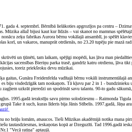
71. gada 4. septembrī. Bērnībā lielākoties apgrozījos pa centru – Dzirn
. Mūzika allaž bijusi kaut kur līdzās – vai skanot no mammas spēlētajā
iku nonācu zeķu fabrikas Aurora bērnu vokālajā ansamblī, jo spēlēt klav
olas korī, un vakaros, manuprāt otrdienās, no 23.20 tupēju pie mazā rad
ka skrūvēti un tjūnēti, tam laikam, spējīgi mopēdi, kas ļāva man piedal
fikācijas sacensības Bieriņu parka trasē, gandrīz katru otrdienu, ļāva 
irojusies, toreiz priekšroku devu mūzikai.
 gaitas, Gunāra Freidenfelda vadītajā bērnu vokāli instrumentālajā ans
, es biju visdedzīgāk tam noskaņots. Tā kļuvu par 2 in 1 - bundzinieku 
ņu zagļiem uzkrāt pieredzi un spodrināt savu talantu. 90-to gadu sākumā,
augļus. 1995.gadā ierakstīju savu pirmo solodziesmu – Raimonda Tigul
, grupā Take it such, kuras līderis bija Jānis Stībelis. 1997.gadā, Jāņa
mazā!
nu no brāļu lomām, atsaucos. Tieši Mūzikas akadēmijā notika mana pirm
tviešu tautasdziesmas, ieskaņotas kopā ar Dzeguzīti. Tad 1996.gadā iesk
Nr.1 "Vecā ratiņa" aptaujā.