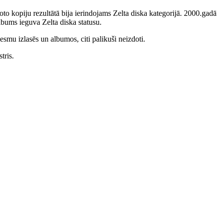
to kopiju rezultātā bija ierindojams Zelta diska kategorijā. 2000.gadā
bums ieguva Zelta diska statusu.
smu izlasēs un albumos, citi palikuši neizdoti.
tris.