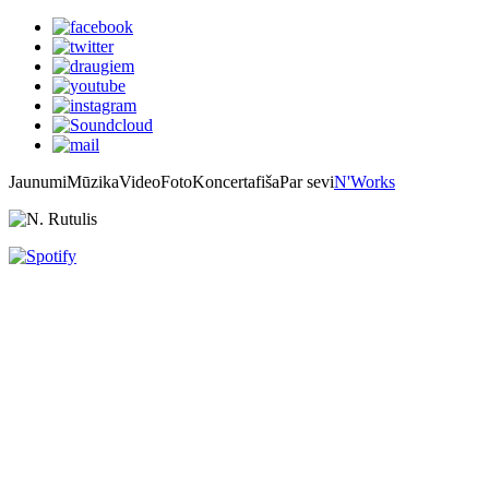
Jaunumi
Mūzika
Video
Foto
Koncertafiša
Par sevi
N'Works