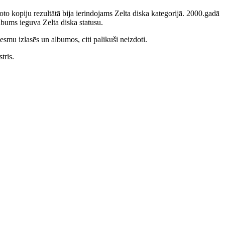
to kopiju rezultātā bija ierindojams Zelta diska kategorijā. 2000.gadā
bums ieguva Zelta diska statusu.
smu izlasēs un albumos, citi palikuši neizdoti.
tris.