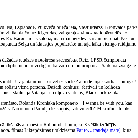
avu iela, Esplanāde, Pulkveža brieža iela, Viesturdārzs, Kronvalda parks
m vinila platēm uz Rigondas, vai garajos viļņos radiopārraidēs no
ieres Kr. Barona ielas salonā, mammai neizdevās mani pierunāt. Nē - un
ioaparāta Selga un klausījos populārāko un tajā laikā vienīgo raidījumu
īties dažādas raudzes motokrosa sacensībās. Reiz, LPSR čempionāta
tikt pie diplomiem un vērtīgām balvām no motorūpnīcas Sarkanā zvaigzne.
amblī. Uz jautājumu – ko vēlies spēlēt? atbilde bija skaidra – bungas!
un solistu vienā personā. Dažādi konkursi, festivāli un kolhoza
 mūsu skolotāja Vitālija Terentjeva vadītais, Black Jack izjuka.
a aranžēto, Rolanda Kronlaka komponēto – I wanna be with you, kas
 aranžēts, Normunda Pauniņa ieskaņots, izdevniecībā Mikrofona ieraksti
ā tikšanās ar maestro Raimondu Paulu, kurš vēlāk izrādījās
aņotā, filmas Likteņdzirnas tituldziesma
Par to…(raudāja māte)
, kura