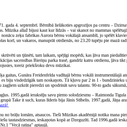
71. gada 4. septembrī. Bērnībā lielākoties apgrozījos pa centru – Dzirn
. Mūzika allaž bijusi kaut kur līdzās – vai skanot no mammas spēlētajā
iku nonācu zeķu fabrikas Aurora bērnu vokālajā ansamblī, jo spēlēt klav
olas korī, un vakaros, manuprāt otrdienās, no 23.20 tupēju pie mazā rad
ka skrūvēti un tjūnēti, tam laikam, spējīgi mopēdi, kas ļāva man piedal
fikācijas sacensības Bieriņu parka trasē, gandrīz katru otrdienu, ļāva 
irojusies, toreiz priekšroku devu mūzikai.
 gaitas, Gunāra Freidenfelda vadītajā bērnu vokāli instrumentālajā ans
, es biju visdedzīgāk tam noskaņots. Tā kļuvu par 2 in 1 - bundzinieku 
ņu zagļiem uzkrāt pieredzi un spodrināt savu talantu. 90-to gadu sākumā,
augļus. 1995.gadā ierakstīju savu pirmo solodziesmu – Raimonda Tigul
, grupā Take it such, kuras līderis bija Jānis Stībelis. 1997.gadā, Jāņa
mazā!
nu no brāļu lomām, atsaucos. Tieši Mūzikas akadēmijā notika mana pirm
tviešu tautasdziesmas, ieskaņotas kopā ar Dzeguzīti. Tad 1996.gadā iesk
Nr.1 "Vecā ratiņa" aptaujā.