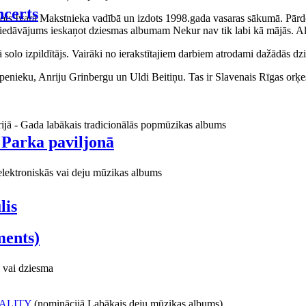
certs
aņots Ivara Makstnieka vadībā un izdots 1998.gada vasaras sākumā. Pārdo
piedāvājums ieskaņot dziesmas albumam Nekur nav tik labi kā mājās. Al
o izpildītājs. Vairāki no ierakstītajiem darbiem atrodami dažādās dzie
ieku, Anriju Grinbergu un Uldi Beitiņu. Tas ir Slavenais Rīgas orķes
rijā - Gada labākais tradicionālās popmūzikas albums
 Parka paviljonā
elektroniskās vai deju mūzikas albums
lis
ments)
 vai dziesma
ALITY
(nominācijā Labākais deju mūzikas albums)