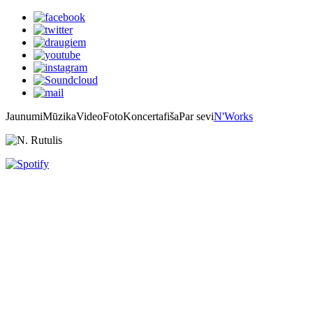
Jaunumi
Mūzika
Video
Foto
Koncertafiša
Par sevi
N'Works