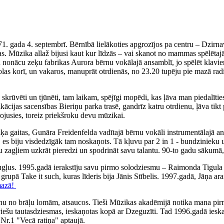
71. gada 4. septembrī. Bērnībā lielākoties apgrozījos pa centru – Dzirn
. Mūzika allaž bijusi kaut kur līdzās – vai skanot no mammas spēlētajā
iku nonācu zeķu fabrikas Aurora bērnu vokālajā ansamblī, jo spēlēt klav
olas korī, un vakaros, manuprāt otrdienās, no 23.20 tupēju pie mazā rad
ka skrūvēti un tjūnēti, tam laikam, spējīgi mopēdi, kas ļāva man piedal
fikācijas sacensības Bieriņu parka trasē, gandrīz katru otrdienu, ļāva 
irojusies, toreiz priekšroku devu mūzikai.
 gaitas, Gunāra Freidenfelda vadītajā bērnu vokāli instrumentālajā ans
, es biju visdedzīgāk tam noskaņots. Tā kļuvu par 2 in 1 - bundzinieku 
ņu zagļiem uzkrāt pieredzi un spodrināt savu talantu. 90-to gadu sākumā,
augļus. 1995.gadā ierakstīju savu pirmo solodziesmu – Raimonda Tigul
, grupā Take it such, kuras līderis bija Jānis Stībelis. 1997.gadā, Jāņa
mazā!
nu no brāļu lomām, atsaucos. Tieši Mūzikas akadēmijā notika mana pirm
tviešu tautasdziesmas, ieskaņotas kopā ar Dzeguzīti. Tad 1996.gadā iesk
Nr.1 "Vecā ratiņa" aptaujā.