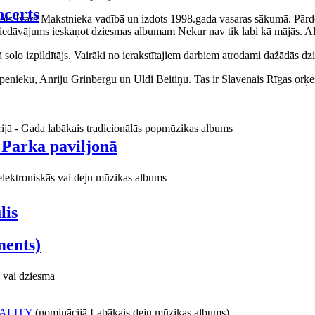
certs
aņots Ivara Makstnieka vadībā un izdots 1998.gada vasaras sākumā. Pārdo
piedāvājums ieskaņot dziesmas albumam Nekur nav tik labi kā mājās. Al
o izpildītājs. Vairāki no ierakstītajiem darbiem atrodami dažādās dzie
ieku, Anriju Grinbergu un Uldi Beitiņu. Tas ir Slavenais Rīgas orķes
rijā - Gada labākais tradicionālās popmūzikas albums
 Parka paviljonā
elektroniskās vai deju mūzikas albums
lis
ments)
 vai dziesma
ALITY
(nominācijā Labākais deju mūzikas albums)