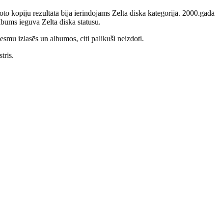
to kopiju rezultātā bija ierindojams Zelta diska kategorijā. 2000.gadā
bums ieguva Zelta diska statusu.
smu izlasēs un albumos, citi palikuši neizdoti.
tris.