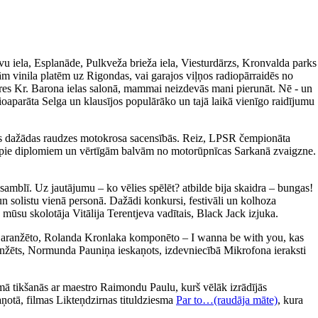
avu iela, Esplanāde, Pulkveža brieža iela, Viesturdārzs, Kronvalda parks
m vinila platēm uz Rigondas, vai garajos viļņos radiopārraidēs no
ieres Kr. Barona ielas salonā, mammai neizdevās mani pierunāt. Nē - un
ioaparāta Selga un klausījos populārāko un tajā laikā vienīgo raidījumu
īties dažādas raudzes motokrosa sacensībās. Reiz, LPSR čempionāta
tikt pie diplomiem un vērtīgām balvām no motorūpnīcas Sarkanā zvaigzne.
amblī. Uz jautājumu – ko vēlies spēlēt? atbilde bija skaidra – bungas!
un solistu vienā personā. Dažādi konkursi, festivāli un kolhoza
 mūsu skolotāja Vitālija Terentjeva vadītais, Black Jack izjuka.
a aranžēto, Rolanda Kronlaka komponēto – I wanna be with you, kas
 aranžēts, Normunda Pauniņa ieskaņots, izdevniecībā Mikrofona ieraksti
ā tikšanās ar maestro Raimondu Paulu, kurš vēlāk izrādījās
aņotā, filmas Likteņdzirnas tituldziesma
Par to…(raudāja māte)
, kura