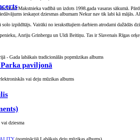
certs
aņots Ivara Makstnieka vadībā un izdots 1998.gada vasaras sākumā. Pārdo
piedāvājums ieskaņot dziesmas albumam Nekur nav tik labi kā mājās. Al
o izpildītājs. Vairāki no ierakstītajiem darbiem atrodami dažādās dzie
ieku, Anriju Grinbergu un Uldi Beitiņu. Tas ir Slavenais Rīgas orķes
rijā - Gada labākais tradicionālās popmūzikas albums
 Parka paviljonā
elektroniskās vai deju mūzikas albums
lis
ments)
 vai dziesma
ALITY
(nominācijā Labākais deju mūzikas albums)