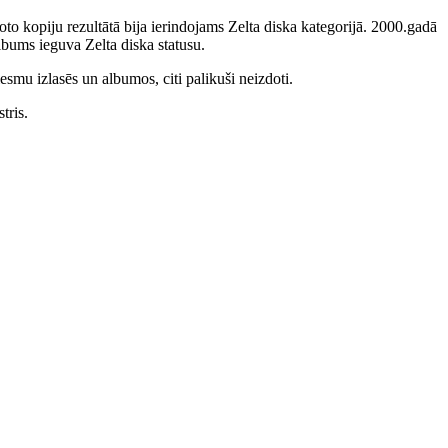
to kopiju rezultātā bija ierindojams Zelta diska kategorijā. 2000.gadā
bums ieguva Zelta diska statusu.
smu izlasēs un albumos, citi palikuši neizdoti.
tris.