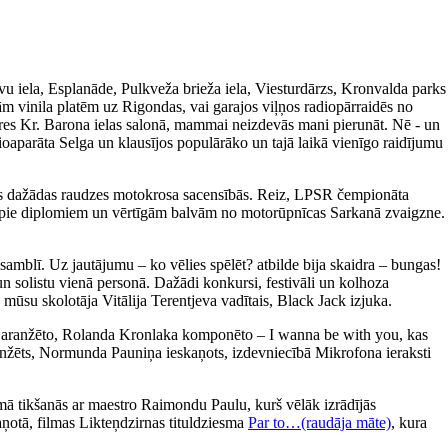
avu iela, Esplanāde, Pulkveža brieža iela, Viesturdārzs, Kronvalda parks
m vinila platēm uz Rigondas, vai garajos viļņos radiopārraidēs no
ieres Kr. Barona ielas salonā, mammai neizdevās mani pierunāt. Nē - un
ioaparāta Selga un klausījos populārāko un tajā laikā vienīgo raidījumu
īties dažādas raudzes motokrosa sacensībās. Reiz, LPSR čempionāta
tikt pie diplomiem un vērtīgām balvām no motorūpnīcas Sarkanā zvaigzne.
amblī. Uz jautājumu – ko vēlies spēlēt? atbilde bija skaidra – bungas!
un solistu vienā personā. Dažādi konkursi, festivāli un kolhoza
 mūsu skolotāja Vitālija Terentjeva vadītais, Black Jack izjuka.
a aranžēto, Rolanda Kronlaka komponēto – I wanna be with you, kas
 aranžēts, Normunda Pauniņa ieskaņots, izdevniecībā Mikrofona ieraksti
ā tikšanās ar maestro Raimondu Paulu, kurš vēlāk izrādījās
aņotā, filmas Likteņdzirnas tituldziesma
Par to…(raudāja māte)
, kura