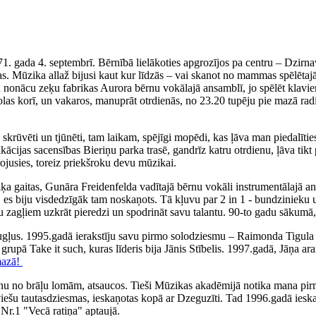
71. gada 4. septembrī. Bērnībā lielākoties apgrozījos pa centru – Dzirn
. Mūzika allaž bijusi kaut kur līdzās – vai skanot no mammas spēlētajā
iku nonācu zeķu fabrikas Aurora bērnu vokālajā ansamblī, jo spēlēt klav
olas korī, un vakaros, manuprāt otrdienās, no 23.20 tupēju pie mazā rad
ka skrūvēti un tjūnēti, tam laikam, spējīgi mopēdi, kas ļāva man piedal
fikācijas sacensības Bieriņu parka trasē, gandrīz katru otrdienu, ļāva 
irojusies, toreiz priekšroku devu mūzikai.
 gaitas, Gunāra Freidenfelda vadītajā bērnu vokāli instrumentālajā ans
, es biju visdedzīgāk tam noskaņots. Tā kļuvu par 2 in 1 - bundzinieku 
ņu zagļiem uzkrāt pieredzi un spodrināt savu talantu. 90-to gadu sākumā,
augļus. 1995.gadā ierakstīju savu pirmo solodziesmu – Raimonda Tigul
, grupā Take it such, kuras līderis bija Jānis Stībelis. 1997.gadā, Jāņa
mazā!
nu no brāļu lomām, atsaucos. Tieši Mūzikas akadēmijā notika mana pirm
tviešu tautasdziesmas, ieskaņotas kopā ar Dzeguzīti. Tad 1996.gadā iesk
Nr.1 "Vecā ratiņa" aptaujā.