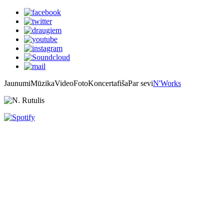
Jaunumi
Mūzika
Video
Foto
Koncertafiša
Par sevi
N'Works