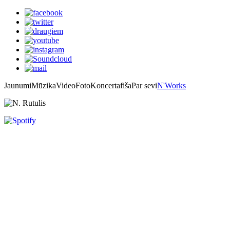
Jaunumi
Mūzika
Video
Foto
Koncertafiša
Par sevi
N'Works