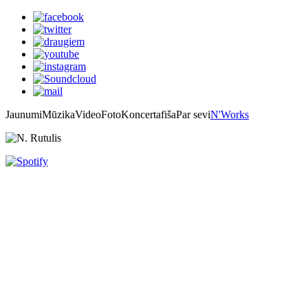
Jaunumi
Mūzika
Video
Foto
Koncertafiša
Par sevi
N'Works