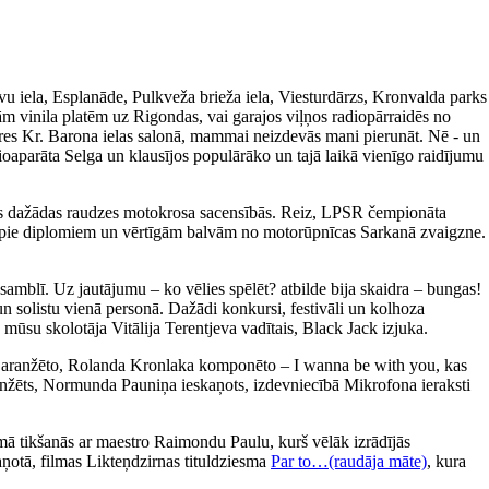
avu iela, Esplanāde, Pulkveža brieža iela, Viesturdārzs, Kronvalda parks
m vinila platēm uz Rigondas, vai garajos viļņos radiopārraidēs no
ieres Kr. Barona ielas salonā, mammai neizdevās mani pierunāt. Nē - un
ioaparāta Selga un klausījos populārāko un tajā laikā vienīgo raidījumu
īties dažādas raudzes motokrosa sacensībās. Reiz, LPSR čempionāta
tikt pie diplomiem un vērtīgām balvām no motorūpnīcas Sarkanā zvaigzne.
amblī. Uz jautājumu – ko vēlies spēlēt? atbilde bija skaidra – bungas!
un solistu vienā personā. Dažādi konkursi, festivāli un kolhoza
 mūsu skolotāja Vitālija Terentjeva vadītais, Black Jack izjuka.
a aranžēto, Rolanda Kronlaka komponēto – I wanna be with you, kas
 aranžēts, Normunda Pauniņa ieskaņots, izdevniecībā Mikrofona ieraksti
ā tikšanās ar maestro Raimondu Paulu, kurš vēlāk izrādījās
aņotā, filmas Likteņdzirnas tituldziesma
Par to…(raudāja māte)
, kura