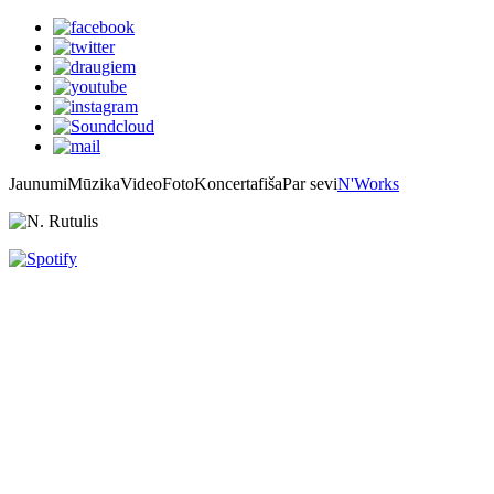
Jaunumi
Mūzika
Video
Foto
Koncertafiša
Par sevi
N'Works