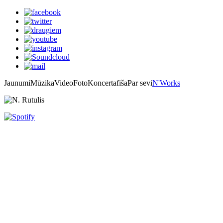
Jaunumi
Mūzika
Video
Foto
Koncertafiša
Par sevi
N'Works