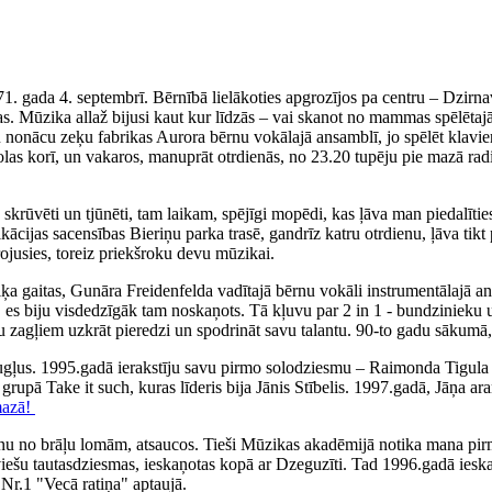
71. gada 4. septembrī. Bērnībā lielākoties apgrozījos pa centru – Dzirn
. Mūzika allaž bijusi kaut kur līdzās – vai skanot no mammas spēlētajā
iku nonācu zeķu fabrikas Aurora bērnu vokālajā ansamblī, jo spēlēt klav
olas korī, un vakaros, manuprāt otrdienās, no 23.20 tupēju pie mazā rad
ka skrūvēti un tjūnēti, tam laikam, spējīgi mopēdi, kas ļāva man piedal
fikācijas sacensības Bieriņu parka trasē, gandrīz katru otrdienu, ļāva 
irojusies, toreiz priekšroku devu mūzikai.
 gaitas, Gunāra Freidenfelda vadītajā bērnu vokāli instrumentālajā ans
, es biju visdedzīgāk tam noskaņots. Tā kļuvu par 2 in 1 - bundzinieku 
ņu zagļiem uzkrāt pieredzi un spodrināt savu talantu. 90-to gadu sākumā,
augļus. 1995.gadā ierakstīju savu pirmo solodziesmu – Raimonda Tigul
, grupā Take it such, kuras līderis bija Jānis Stībelis. 1997.gadā, Jāņa
mazā!
nu no brāļu lomām, atsaucos. Tieši Mūzikas akadēmijā notika mana pirm
tviešu tautasdziesmas, ieskaņotas kopā ar Dzeguzīti. Tad 1996.gadā iesk
Nr.1 "Vecā ratiņa" aptaujā.