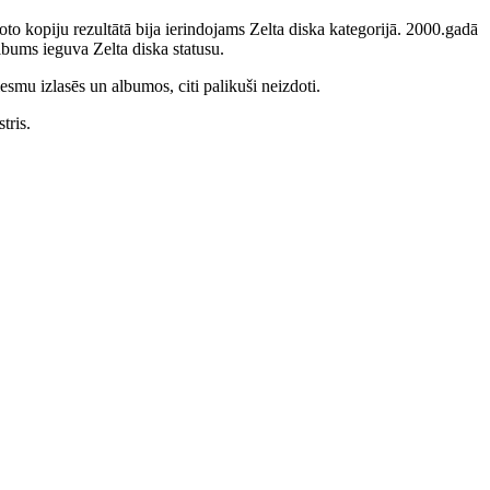
to kopiju rezultātā bija ierindojams Zelta diska kategorijā. 2000.gadā
bums ieguva Zelta diska statusu.
smu izlasēs un albumos, citi palikuši neizdoti.
tris.