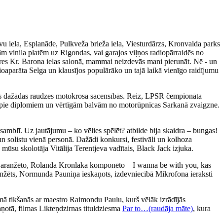
avu iela, Esplanāde, Pulkveža brieža iela, Viesturdārzs, Kronvalda parks
m vinila platēm uz Rigondas, vai garajos viļņos radiopārraidēs no
ieres Kr. Barona ielas salonā, mammai neizdevās mani pierunāt. Nē - un
ioaparāta Selga un klausījos populārāko un tajā laikā vienīgo raidījumu
īties dažādas raudzes motokrosa sacensībās. Reiz, LPSR čempionāta
tikt pie diplomiem un vērtīgām balvām no motorūpnīcas Sarkanā zvaigzne.
amblī. Uz jautājumu – ko vēlies spēlēt? atbilde bija skaidra – bungas!
un solistu vienā personā. Dažādi konkursi, festivāli un kolhoza
 mūsu skolotāja Vitālija Terentjeva vadītais, Black Jack izjuka.
a aranžēto, Rolanda Kronlaka komponēto – I wanna be with you, kas
 aranžēts, Normunda Pauniņa ieskaņots, izdevniecībā Mikrofona ieraksti
ā tikšanās ar maestro Raimondu Paulu, kurš vēlāk izrādījās
aņotā, filmas Likteņdzirnas tituldziesma
Par to…(raudāja māte)
, kura