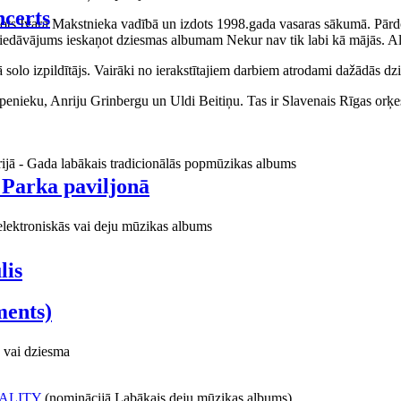
certs
aņots Ivara Makstnieka vadībā un izdots 1998.gada vasaras sākumā. Pārdo
piedāvājums ieskaņot dziesmas albumam Nekur nav tik labi kā mājās. Al
o izpildītājs. Vairāki no ierakstītajiem darbiem atrodami dažādās dzie
ieku, Anriju Grinbergu un Uldi Beitiņu. Tas ir Slavenais Rīgas orķes
rijā - Gada labākais tradicionālās popmūzikas albums
 Parka paviljonā
elektroniskās vai deju mūzikas albums
lis
ments)
 vai dziesma
ALITY
(nominācijā Labākais deju mūzikas albums)