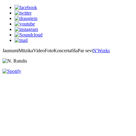
Jaunumi
Mūzika
Video
Foto
Koncertafiša
Par sevi
N'Works