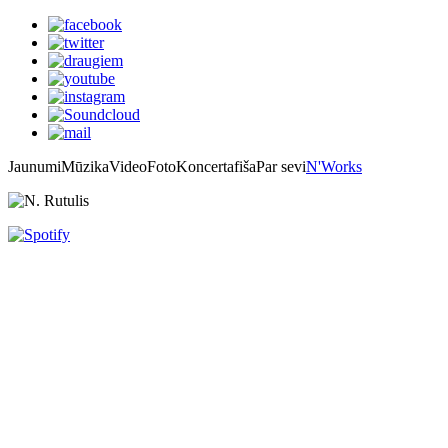
Jaunumi
Mūzika
Video
Foto
Koncertafiša
Par sevi
N'Works