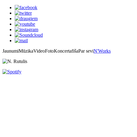
Jaunumi
Mūzika
Video
Foto
Koncertafiša
Par sevi
N'Works