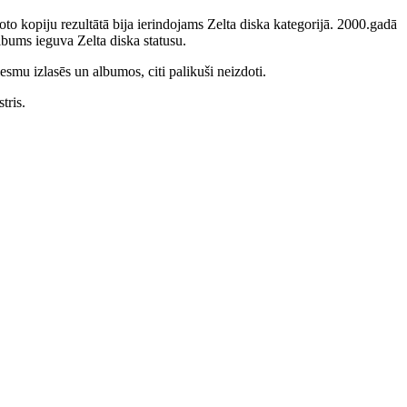
to kopiju rezultātā bija ierindojams Zelta diska kategorijā. 2000.gadā
bums ieguva Zelta diska statusu.
smu izlasēs un albumos, citi palikuši neizdoti.
tris.