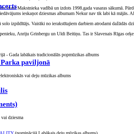
certs
aņots Ivara Makstnieka vadībā un izdots 1998.gada vasaras sākumā. Pārdo
piedāvājums ieskaņot dziesmas albumam Nekur nav tik labi kā mājās. Al
o izpildītājs. Vairāki no ierakstītajiem darbiem atrodami dažādās dzie
ieku, Anriju Grinbergu un Uldi Beitiņu. Tas ir Slavenais Rīgas orķes
rijā - Gada labākais tradicionālās popmūzikas albums
 Parka paviljonā
elektroniskās vai deju mūzikas albums
lis
ments)
 vai dziesma
ALITY
(nominācijā Labākais deju mūzikas albums)