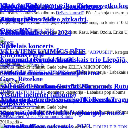
Klau, kafiju!
Madara Kalniņa mūzikas Ziemassvētku kon
KONCERTKUPOLS, Jaunjelgava
Man nav žēl
Te nonācu pie sava pirmā solo albuma –
Vasarā sniegs
, kurš tika iesk
tika realizēts otrais soloalbums
Dzīves karuselī
. Pēc tā sekoja maestro 
Zemes spēka vārdi
Atmiņu lietus. Video aizkadri.
17
OKT
04.09.2019.
Kopš 1998.gada esmu ieskaņojis 16 dziesmu albumus, no kuriem 10 kā sol
Ogres KN
C+P Normunds Rutulis, 2019
Nedomā lūzt
Laima Rendezvous 2024
Kopš 2001.gada muzicēju kopā ar Robertu Rasu, Māri Ozolu, Ēriku Upen
Balvas -
29
OKT
Sirds
3. Lielais koncerts
VĒL VIENS LAIMĪGS RĪTS
2026.gadā - ZELTA MIKROFONS par albumu "
ABPUSĒJI
", katego
Ulbrokas Pērle
Ļauj man tevi noskūpstīt
Normunda Rutuļa Akustiskais trio Liepājā,
2020.gadā -
22.05.2017.
30
OKT
Latvijas mūzikas ierakstu Gada balva ZELTA MIKROFONS
Saulaina diena
"Vēstule meitenei" Ziemeļblāzmā
Albums
MAN NAV ŽĒL (REMIKSI)
nominēts kategorijā - Labākais 
C+P Normunds Rutulis / Mikrofona ieraksti
Gors, Rēzekne
2015.gadā -
M-Ī-L-Ē-T Rodion Gordin, Normunds Rutu
Valentīndienas koncerts VEFā
Latvijas mūzikas ierakstu Gada balva ZELTA MIKROFONS
31
OKT
Albums
AIZTURI ELPU
nominēts kategorijā - Labākais pop albums
Vēstule meitenei (albums)
Atskrien raiba dievgosniņa (Koncerta frag
Jaunā gada sagaidīšanas svētki Bauskā
2011.gadā –
Jelgavas KN
30.09.2015.
Latvijas mūzikas ierakstu Gada balva
Man nav žēl (Koncerta fragments)
Koncertu cikls "Mirklis", Skangaļu muižā
Skaņdarbs
ROZĀ
nominēts kategorijā - Labākais deju mūzikas albums
17
NOV
C+P Antehed Music / Normunds Rutulis
2010.gadā –
Pantu Panti
Slavenais Rīgas orķestris. 2023
Zaļenieku kutūras nams
Latvijas mūzikas ierakstu Gada balva par albumu –
DOUBLE B TON